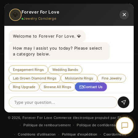
politique de confidentialité
Forever For Love
💎
✕
Jewelry Concierge
Coordonnées
Welcome to Forever For Love. 💎
How may I assist you today? Please select
a category below.
Pays/région
Langue
Engagement Rings
Wedding Bands
Royaume-Uni | GBP £
Français
Lab Grown Diamond Rings
Moissanite Rings
Fine Jewelry
Contact Us
Ring Upgrade
Browse All Rings
Moyens
de
paiement
© 2026,
Forever For Love
Commerce électronique propulsé par Shopify
Politique de remboursement
Politique de confidentialité
Conditions d’utilisation
Politique d’expédition
Coordonnées