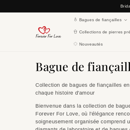
et
Brid
passer
au
contenu
Bagues de fiançailles
Collections de pierres pr
Nouveautés
C
Bague de fiançail
o
Collection de bagues de fiançailles e
l
chaque histoire d'amour
Bienvenue dans la collection de bague
l
Forever For Love, où l'élégance rencon
e
soigneusement organisée comprend un
diamants de laboratoire et de bagues 