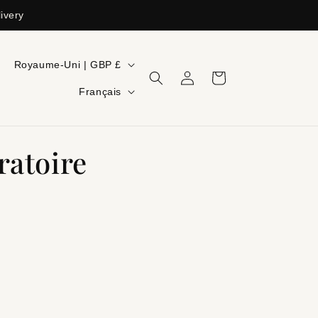
ivery
Pays/région
Royaume-Uni | GBP £
Connexion
Panier
Langue
Français
ratoire