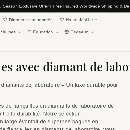
al Season Exclusive Offer | Free Insured Worldwide Shipping & Del
Diamants non montés
Haute Joaillerie
écieuses
Éducation
Cadeaux
les avec diamant de labo
n diamants de laboratoire – Un luxe durable pour
s de fiançailles en diamants de laboratoire de
tre la durabilité. Notre sélection
 large éventail de superbes bagues en
de fiançailles en diamants de laboratoire, vous