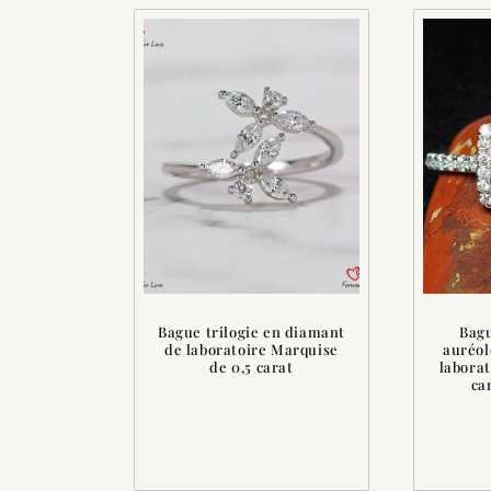
Bague trilogie en diamant
Bagu
de laboratoire Marquise
auréol
de 0,5 carat
laborat
car